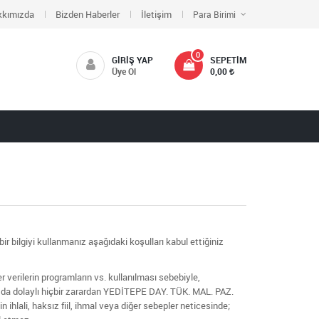
kkımızda
Bizden Haberler
İletişim
Para Birimi
0
GIRIŞ YAP
SEPETIM
Üye Ol
0,00
bilgiyi kullanmanız aşağıdaki koşulları kabul ettiğiniz
verilerin programların vs. kullanılması sebebiyle,
a da dolaylı hiçbir zarardan YEDİTEPE DAY. TÜK. MAL. PAZ.
hlali, haksız fiil, ihmal veya diğer sebepler neticesinde;