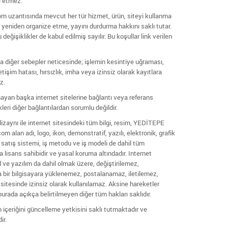
l etmez.
uzantısında mevcut her tür hizmet, ürün, siteyi kullanma
yi yeniden organize etme, yayını durdurma hakkını saklı tutar.
değişiklikler de kabul edilmiş sayılır. Bu koşullar link verilen
 diğer sebepler neticesinde; işlemin kesintiye uğraması,
etişim hatası, hırsızlık, imha veya izinsiz olarak kayıtlara
z.
yan başka internet sitelerine bağlantı veya referans
leri diğer bağlantılardan sorumlu değildir.
aynı ile internet sitesindeki tüm bilgi, resim, YEDİTEPE
lan adı, logo, ikon, demonstratif, yazılı, elektronik, grafik
 satış sistemi, iş metodu ve iş modeli de dahil tüm
ya lisans sahibidir ve yasal koruma altındadır. Internet
ve yazılım da dahil olmak üzere, değiştirilemez,
bir bilgisayara yüklenemez, postalanamaz, iletilemez,
sitesinde izinsiz olarak kullanılamaz. Aksine hareketler
rada açıkça belirtilmeyen diğer tüm hakları saklıdır.
çeriğini güncelleme yetkisini saklı tutmaktadır ve
ir.