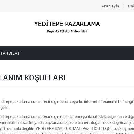
Ana Sayfa
Ha
 TAHSILAT
LANIM KOŞULLARI
epepazarlama.com sitesine girmeniz veya bu internet sitesindeki herhangi bir 
gelir.
epepazarlama.com sitesine girilmesi, sitenin ya da sitedeki bilgilerin ve diğer 
in ihlali, haksız fiil, ya da başkaca sebeplere binaen, doğabilecek doğrudan y
ŞTİ. sorumlu değildir. YEDİTEPE DAY. TÜK. MAL. PAZ. TİC. LTD.ŞTİ., sözleşmenin i