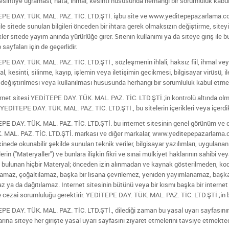
esintiye uğraması, hata, ihmal, kesinti hususunda herhangi bir sorumluluk kabu
 DAY. TÜK. MAL. PAZ. TİC. LTD.ŞTİ. işbu site ve www.yeditepepazarlama.com 
 ile sitede sunulan bilgileri önceden bir ihtara gerek olmaksızın değiştirme, site
ler sitede yayım anında yürürlüğe girer. Sitenin kullanımı ya da siteye giriş ile bu 
sayfaları için de geçerlidir.
DAY. TÜK. MAL. PAZ. TİC. LTD.ŞTİ., sözleşmenin ihlali, haksız fiil, ihmal veya
l, kesinti, silinme, kayıp, işlemin veya iletişimin gecikmesi, bilgisayar virüsü, il
, değiştirilmesi veya kullanılması hususunda herhangi bir sorumluluk kabul etme
et sitesi YEDİTEPE DAY. TÜK. MAL. PAZ. TİC. LTD.ŞTİ.;in kontrolü altında olma
r. YEDİTEPE DAY. TÜK. MAL. PAZ. TİC. LTD.ŞTİ., bu sitelerin içerikleri veya içerdik
DAY. TÜK. MAL. PAZ. TİC. LTD.ŞTİ. bu internet sitesinin genel görünüm ve diz
 MAL. PAZ. TİC. LTD.ŞTİ. markası ve diğer markalar, www.yeditepepazarlama.com a
nede okunabilir şekilde sunulan teknik veriler, bilgisayar yazılımları, uygulanan
erin ("Materyaller") ve bunlara ilişkin fikri ve sınai mülkiyet haklarının sahibi ve
 bulunan hiçbir Materyal; önceden izin alınmadan ve kaynak gösterilmeden, kod 
maz, çoğaltılamaz, başka bir lisana çevrilemez, yeniden yayımlanamaz, başka 
 ya da dağıtılamaz. Internet sitesinin bütünü veya bir kısmı başka bir internet 
 cezai sorumluluğu gerektirir. YEDİTEPE DAY. TÜK. MAL. PAZ. TİC. LTD.ŞTİ.;in bu
DAY. TÜK. MAL. PAZ. TİC. LTD.ŞTİ., dilediği zaman bu yasal uyarı sayfasının i
larına siteye her girişte yasal uyarı sayfasını ziyaret etmelerini tavsiye etmekted