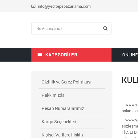
info@yeditepepazarlama.com
KATEGORILER
ONLINE
KUL
Gizlilik ve Çerez Politikası
Hakkımızda
www.yedit
Hesap Numaralarımız
anlamına 
www.yedit
Kargo Seçenekleri
sözleşmen
TİC. LTD.
Kişisel Verilere İlişkin