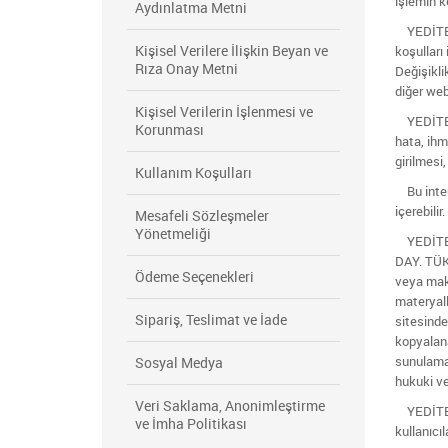
işlemin k
Aydınlatma Metni
YEDİTEPE
Kişisel Verilere İlişkin Beyan ve
koşulları
Rıza Onay Metni
Değişiklik
diğer web 
Kişisel Verilerin İşlenmesi ve
YEDİTEPE 
Korunması
hata, ihma
girilmesi
Kullanım Koşulları
Bu intern
içerebili
Mesafeli Sözleşmeler
Yönetmeliği
YEDİTEPE 
DAY. TÜK.
Ödeme Seçenekleri
veya maki
materyall
Sipariş, Teslimat ve İade
sitesinde
kopyalana
sunulamaz
Sosyal Medya
hukuki ve
Veri Saklama, Anonimleştirme
YEDİTEPE 
ve İmha Politikası
kullanıcı