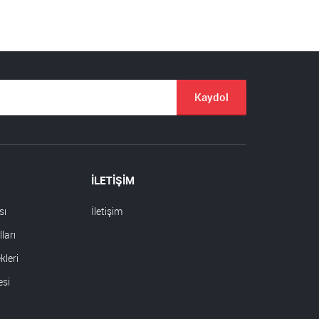
Kaydol
İLETİŞİM
sı
İletişim
ları
leri
esi