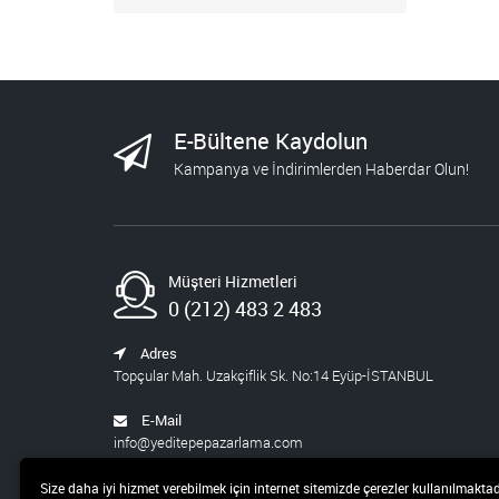
E-Bültene Kaydolun
Kampanya ve İndirimlerden Haberdar Olun!
Müşteri Hizmetleri
0 (212) 483 2 483
Adres
Topçular Mah. Uzakçiflik Sk. No:14 Eyüp-İSTANBUL
E-Mail
info@yeditepepazarlama.com
Size daha iyi hizmet verebilmek için internet sitemizde çerezler kullanılmaktad