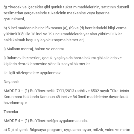
ğ) Yiyecek ve içecekler gibi günlük tüketim maddelerinin, satıcının düzenli
teslimatları çerçevesinde tüketicinin meskenine veya işyerine
götürülmesi,
h) 5 inci maddenin birinci fıkrasının (a), (b) ve (d) bentlerindeki bilgi verme
yükümlülüğü ile 18 inci ve 19 uncu maddelerde yer alan yükümlülükler
saklı kalmak koşuluyla yolcu taşıma hizmetleri,
ı) Malların montaj, bakım ve onarımı,
i) Bakımevi hizmetleri, çocuk, yaşlı ya da hasta bakımı gibi ailelerin ve
kişilerin desteklenmesine yönelik sosyal hizmetler
ile ilgili sözleşmelere uygulanmaz.
Dayanak
MADDE 3 – (1) Bu Yönetmelik, 7/11/2013 tarihli ve 6502 sayılı Tüketicinin
Korunması Hakkında Kanunun 48 inci ve 84 üncü maddelerine dayanılarak
hazırlanmıştır.
Tanımlar
MADDE 4 – (1) Bu Yönetmeliğin uygulanmasında;
a) Dijital içerik: Bilgisayar programı, uygulama, oyun, müzik, video ve metin