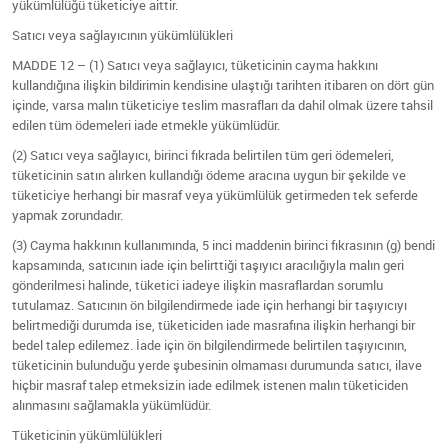
yükümlülüğü tüketiciye aittir.
Satıcı veya sağlayıcının yükümlülükleri
MADDE 12 – (1) Satıcı veya sağlayıcı, tüketicinin cayma hakkını
kullandığına ilişkin bildirimin kendisine ulaştığı tarihten itibaren on dört gün
içinde, varsa malın tüketiciye teslim masrafları da dahil olmak üzere tahsil
edilen tüm ödemeleri iade etmekle yükümlüdür.
(2) Satıcı veya sağlayıcı, birinci fıkrada belirtilen tüm geri ödemeleri,
tüketicinin satın alırken kullandığı ödeme aracına uygun bir şekilde ve
tüketiciye herhangi bir masraf veya yükümlülük getirmeden tek seferde
yapmak zorundadır.
(3) Cayma hakkının kullanımında, 5 inci maddenin birinci fıkrasının (g) bendi
kapsamında, satıcının iade için belirttiği taşıyıcı aracılığıyla malın geri
gönderilmesi halinde, tüketici iadeye ilişkin masraflardan sorumlu
tutulamaz. Satıcının ön bilgilendirmede iade için herhangi bir taşıyıcıyı
belirtmediği durumda ise, tüketiciden iade masrafına ilişkin herhangi bir
bedel talep edilemez. İade için ön bilgilendirmede belirtilen taşıyıcının,
tüketicinin bulunduğu yerde şubesinin olmaması durumunda satıcı, ilave
hiçbir masraf talep etmeksizin iade edilmek istenen malın tüketiciden
alınmasını sağlamakla yükümlüdür.
Tüketicinin yükümlülükleri