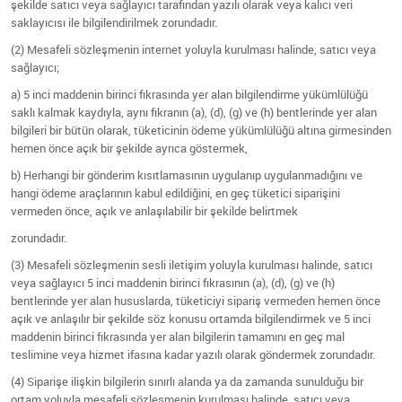
şekilde satıcı veya sağlayıcı tarafından yazılı olarak veya kalıcı veri
saklayıcısı ile bilgilendirilmek zorundadır.
(2) Mesafeli sözleşmenin internet yoluyla kurulması halinde, satıcı veya
sağlayıcı;
a) 5 inci maddenin birinci fıkrasında yer alan bilgilendirme yükümlülüğü
saklı kalmak kaydıyla, aynı fıkranın (a), (d), (g) ve (h) bentlerinde yer alan
bilgileri bir bütün olarak, tüketicinin ödeme yükümlülüğü altına girmesinden
hemen önce açık bir şekilde ayrıca göstermek,
b) Herhangi bir gönderim kısıtlamasının uygulanıp uygulanmadığını ve
hangi ödeme araçlarının kabul edildiğini, en geç tüketici siparişini
vermeden önce, açık ve anlaşılabilir bir şekilde belirtmek
zorundadır.
(3) Mesafeli sözleşmenin sesli iletişim yoluyla kurulması halinde, satıcı
veya sağlayıcı 5 inci maddenin birinci fıkrasının (a), (d), (g) ve (h)
bentlerinde yer alan hususlarda, tüketiciyi sipariş vermeden hemen önce
açık ve anlaşılır bir şekilde söz konusu ortamda bilgilendirmek ve 5 inci
maddenin birinci fıkrasında yer alan bilgilerin tamamını en geç mal
teslimine veya hizmet ifasına kadar yazılı olarak göndermek zorundadır.
(4) Siparişe ilişkin bilgilerin sınırlı alanda ya da zamanda sunulduğu bir
ortam yoluyla mesafeli sözleşmenin kurulması halinde, satıcı veya