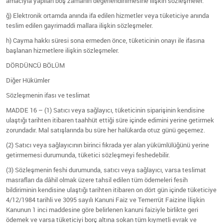
amacıyla yapılan boş zamanın değerlendirilmesine ilişkin sözleşmeler.
ğ) Elektronik ortamda anında ifa edilen hizmetler veya tüketiciye anında
teslim edilen gayrimaddi mallara ilişkin sözleşmeler.
h) Cayma hakkı süresi sona ermeden önce, tüketicinin onayı ile ifasına
başlanan hizmetlere ilişkin sözleşmeler.
DÖRDÜNCÜ BÖLÜM
Diğer Hükümler
Sözleşmenin ifası ve teslimat
MADDE 16 – (1) Satıcı veya sağlayıcı, tüketicinin siparişinin kendisine
ulaştığı tarihten itibaren taahhüt ettiği süre içinde edimini yerine getirmek
zorundadır. Mal satışlarında bu süre her halükarda otuz günü geçemez.
(2) Satıcı veya sağlayıcının birinci fıkrada yer alan yükümlülüğünü yerine
getirmemesi durumunda, tüketici sözleşmeyi feshedebilir.
(3) Sözleşmenin feshi durumunda, satıcı veya sağlayıcı, varsa teslimat
masrafları da dâhil olmak üzere tahsil edilen tüm ödemeleri fesih
bildiriminin kendisine ulaştığı tarihten itibaren on dört gün içinde tüketiciye
4/12/1984 tarihli ve 3095 sayılı Kanuni Faiz ve Temerrüt Faizine İlişkin
Kanunun 1 inci maddesine göre belirlenen kanuni faiziyle birlikte geri
ödemek ve varsa tüketiciyi borç altına sokan tüm kıymetli evrak ve