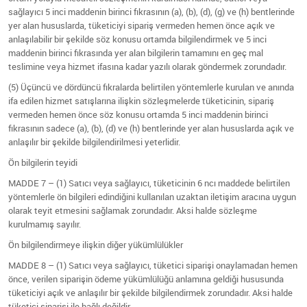
sağlayıcı 5 inci maddenin birinci fıkrasının (a), (b), (d), (g) ve (h) bentlerinde
yer alan hususlarda, tüketiciyi sipariş vermeden hemen önce açık ve
anlaşılabilir bir şekilde söz konusu ortamda bilgilendirmek ve 5 inci
maddenin birinci fıkrasında yer alan bilgilerin tamamını en geç mal
teslimine veya hizmet ifasına kadar yazılı olarak göndermek zorundadır.
(5) Üçüncü ve dördüncü fıkralarda belirtilen yöntemlerle kurulan ve anında
ifa edilen hizmet satışlarına ilişkin sözleşmelerde tüketicinin, sipariş
vermeden hemen önce söz konusu ortamda 5 inci maddenin birinci
fıkrasının sadece (a), (b), (d) ve (h) bentlerinde yer alan hususlarda açık ve
anlaşılır bir şekilde bilgilendirilmesi yeterlidir.
Ön bilgilerin teyidi
MADDE 7 – (1) Satıcı veya sağlayıcı, tüketicinin 6 ncı maddede belirtilen
yöntemlerle ön bilgileri edindiğini kullanılan uzaktan iletişim aracına uygun
olarak teyit etmesini sağlamak zorundadır. Aksi halde sözleşme
kurulmamış sayılır.
Ön bilgilendirmeye ilişkin diğer yükümlülükler
MADDE 8 – (1) Satıcı veya sağlayıcı, tüketici siparişi onaylamadan hemen
önce, verilen siparişin ödeme yükümlülüğü anlamına geldiği hususunda
tüketiciyi açık ve anlaşılır bir şekilde bilgilendirmek zorundadır. Aksi halde
tüketici siparişi ile bağlı değildir.