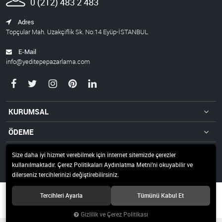
0 (212) 483 2 483
Adres
Topçular Mah. Uzakçiflik Sk. No:14 Eyüp-İSTANBUL
E-Mail
info@yeditepepazarlama.com
KURUMSAL
ÖDEME
İLETİŞİM
Size daha iyi hizmet verebilmek için internet sitemizde çerezler
kullanılmaktadır. Çerez Politikaları Aydınlatma Metni’ni okuyabilir ve
null
dilerseniz tercihlerinizi değiştirebilirsiniz.
© 2020 YEDİTEPE DAY. TÜK. MAL. PAZ. TİC. LTD.ŞTİ. Tüm hakları saklıdır.
Tercihleri Ayarla
Tümünü Kabul Et
Gizlilik ve Çerez Politikası