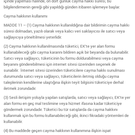
içinde yapılması halinde, on dört günlük cayma hakkı süresi, bu
bilgilendirmenin gereği gibi yapıldığı günden itibaren işlemeye başlar.
Cayma hakkının kullanımı
MADDE 11 – (1) Cayma hakkının kullanıldığına dair bildirimin cayma hakkı
süresi dolmadan, yazılı olarak veya kalıcı veri saklayıcısı ile satıcı veya
sağlayıcıya yöneltilmesi yeterlidir.
(2) Cayma hakkının kullanılmasında tüketici, EK’te yer alan formu
kullanabileceği gibi cayma kararını bildiren açık bir beyanda da bulunabilir.
Satıcı veya sağlayıcı, tüketicinin bu formu doldurabilmesi veya cayma
beyanını gönderebilmesi için internet sitesi üzerinden seçenek de
sunabilir. İnternet sitesi üzerinden tüketicilere cayma hakkı sunulması
durumunda satıcı veya sağlayıcı, tüketicilerin iletmiş olduğu cayma
taleplerinin kendilerine ulaştığına ilişkin teyit bilgisini tüketiciye derhal
iletmek zorundadır.
(3) Sesli iletişim yoluyla yapılan satışlarda, satıcı veya sağlayıcı, EK’te yer
alan formu en geç mal teslimine veya hizmet ifasına kadar tüketiciye
göndermek zorundadır. Tüketici bu tür satışlarda da cayma hakkını
kullanmak için bu formu kullanabileceği gibi, ikinci fıkradaki yöntemleri de
kullanabilir.
(4) Bu maddede geçen cayma hakkının kullanımına ilişkin ispat