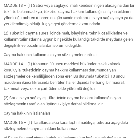
MADDE 13 – (1) Satıcı veya sağlayıcı malı kendisinin geri alacağına dair bir
teklifte bulunmadıkça, tüketici cayma hakkını kullandığına ilişkin bildirimi
yönelttiği tarihten itibaren on gün içinde malı satıcı veya sağlayıcıya ya da
yetkilendirmiş olduğu kişiye geri göndermek zorundadır.
(2) Tüketici, cayma süresi içinde malı, işleyişine, teknik özelliklerine ve
kullanım talimatlarına uygun bir şekilde kullandığı takdirde meydana gelen
değişiklik ve bozulmalardan sorumlu değildir.
Cayma hakkının kullanımının yan sözleşmelere etkisi
MADDE 14 – (1) Kanunun 30 uncu maddesi hükümleri saklı kalmak
koşuluyla, tüketicinin cayma hakkını kullanması durumunda yan
sözleşmeler de kendiliğinden sona erer. Bu durumda tüketici, 13 üncü
maddenin ikinci fıkrasında belirtilen haller dışında herhangi bir masraf,
tazminat veya cezai şart ödemekle yükümlü değildir.
(2) Satıcı veya sağlayıcı, tüketicinin cayma hakkını kullandığını yan
sözleşmenin tarafı olan üçüncü kişiye derhal bildirmelidir.
Cayma hakkının istisnaları
MADDE 15 – (1) Taraflarca aksi kararlaştırılmadıkça, tüketici aşağıdaki
sözleşmelerde cayma hakkını kullanamaz:
a) Fiyatı finansal piyasalardaki dalgalanmalara bağlı olarak değişen ve