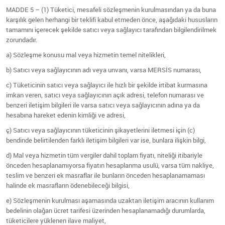
MADDE 5 – (1) Tüketici, mesafeli sözleşmenin kurulmasından ya da buna
karşılık gelen herhangi bir teklifi kabul etmeden önce, aşağıdaki hususların
tamamını içerecek şekilde satıcı veya sağlayıcı tarafından bilgilendirilmek
zorundadır.
a) Sözleşme konusu mal veya hizmetin temel nitelikleri,
b) Satıcı veya sağlayıcının adı veya unvanı, varsa MERSİS numarası,
c) Tüketicinin satıcı veya sağlayıcı ile hızlı bir şekilde irtibat kurmasına
imkan veren, satıcı veya sağlayıcının açık adresi, telefon numarası ve
benzeri iletişim bilgileri ile varsa satıcı veya sağlayıcının adına ya da
hesabına hareket edenin kimliği ve adresi,
ç) Satıcı veya sağlayıcının tüketicinin şikayetlerini iletmesi için (c)
bendinde belirtilenden farklı iletişim bilgileri var ise, bunlara ilişkin bilgi,
d) Mal veya hizmetin tüm vergiler dahil toplam fiyatı, niteliği itibariyle
önceden hesaplanamıyorsa fiyatın hesaplanma usulü, varsa tüm nakliye,
teslim ve benzeri ek masraflar ile bunların önceden hesaplanamaması
halinde ek masrafların ödenebileceği bilgisi,
e) Sözleşmenin kurulması aşamasında uzaktan iletişim aracının kullanım
bedelinin olağan ücret tarifesi üzerinden hesaplanamadığı durumlarda,
tüketicilere yüklenen ilave maliyet,