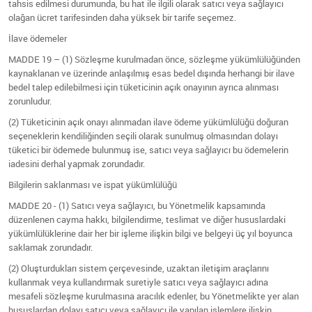
tahsis edilmesi durumunda, bu hat ile ilgili olarak satıcı veya sağlayıcı
olağan ücret tarifesinden daha yüksek bir tarife seçemez.
İlave ödemeler
MADDE 19 – (1) Sözleşme kurulmadan önce, sözleşme yükümlülüğünden
kaynaklanan ve üzerinde anlaşılmış esas bedel dışında herhangi bir ilave
bedel talep edilebilmesi için tüketicinin açık onayının ayrıca alınması
zorunludur.
(2) Tüketicinin açık onayı alınmadan ilave ödeme yükümlülüğü doğuran
seçeneklerin kendiliğinden seçili olarak sunulmuş olmasından dolayı
tüketici bir ödemede bulunmuş ise, satıcı veya sağlayıcı bu ödemelerin
iadesini derhal yapmak zorundadır.
Bilgilerin saklanması ve ispat yükümlülüğü
MADDE 20 - (1) Satıcı veya sağlayıcı, bu Yönetmelik kapsamında
düzenlenen cayma hakkı, bilgilendirme, teslimat ve diğer hususlardaki
yükümlülüklerine dair her bir işleme ilişkin bilgi ve belgeyi üç yıl boyunca
saklamak zorundadır.
(2) Oluşturdukları sistem çerçevesinde, uzaktan iletişim araçlarını
kullanmak veya kullandırmak suretiyle satıcı veya sağlayıcı adına
mesafeli sözleşme kurulmasına aracılık edenler, bu Yönetmelikte yer alan
hususlardan dolayı satıcı veya sağlayıcı ile yapılan işlemlere ilişkin