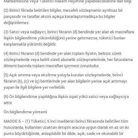
Mahkemesine veya Tüketici Hakem Heyetine yapabileceklerine dair bilgi.
(2) Birinci fıkrada belirtilen bilgiler, mesafeli sözleşmenin ayrılmaz bir
parçasıdır ve taraflar aksini açıkça kararlaştırmadıkça bu bilgiler
değiştirilemez.
(3) Satıcı veya sağlayıcı, birinci fıkranın (d) bendinde yer alan ek masraflara
ilişkin bilgilendirme yükümlülüğünü yerine getirmezse, tüketici bunları
karşılamakla yükümlü değildir.
(4) Birinci fıkranın (d) bendinde yer alan toplam fiyatın, belirsiz süreli
sözleşmelerde veya belirli süreli abonelik sözleşmelerinde, her faturalama
dönemi bazında toplam masrafları içermesi zorunludur.
(5) Açık artırma veya eksiltme yoluyla kurulan sözleşmelerde, birinci
fıkranın (b), (c) ve (ç) bentlerinde yer alan bilgilerin yerine açık artırmayı
yapan ile ilgili bilgilere yer verilebilir.
(6) Ön bilgilendirme yapıldığına ilişkin ispat yükü satıcı veya sağlayıcıya
aittir.
Ön bilgilendirme yöntemi
MADDE 6 – (1) Tüketici, 5 inci maddenin birinci fıkrasında belirtilen tüm
hususlarda, kullanılan uzaktan iletişim aracına uygun olarak en az on iki
punto büyüklüğünde, anlaşılabilir bir dilde, açık, sade ve okunabilir bir