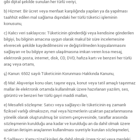
gibi dijital şekilde sunulan her türlü veriyi,
b) Hizmet: Bir ücret veya menfaat karşılığında yapılan ya da yapılması
taahhüt edilen mal sağlama dışındaki her türlü tüketici işleminin
konusunu,
c) Kalıcı veri saklayıcısı: Tüketicinin gönderdiği veya kendisine gönderilen
bilgiyi, bu bilginin amacına uygun olarak makul bir süre incelemesine
elverecek şekilde kaydedilmesini ve değiştirilmeden kopyalanmasını
sağlayan ve bu bilgiye aynen ulaşılmasına imkan veren kısa mesaj,
elektronik posta, internet, disk, CD, DVD, hafıza kartı ve benzeri her türlü
araç veya ortamı,
ç) Kanun: 6502 sayılı Tüketicinin Korunması Hakkında Kanunu,
d) Mal: Alışverişe konu olan; taşınır eşya, konut veya tatil amaçlı taşınmaz
mallar ile elektronik ortamda kullanılmak üzere hazırlanan yazılım, ses,
görüntü ve benzeri her türlü gayri maddi malları,
e) Mesafeli sözleşme: Satıcı veya sağlayıcı ile tüketicinin eş zamanlı
fiziksel varlığı olmaksızın, mal veya hizmetlerin uzaktan pazarlanmasına
yönelik olarak oluşturulmuş bir sistem çerçevesinde, taraflar arasında
sözleşmenin kurulduğu ana kadar ve kurulduğu an da dahil olmak üzere
uzaktan iletişim araçlarının kullanılması suretiyle kurulan sözleşmeleri,
f) Sağlayıcı: Kamu tüzel kişileri de dahil olmak üzere ticari veya mesleki